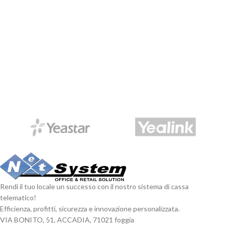
Rendi il tuo locale un successo con il nostro sistema di cassa
telematico!
Efficienza, profitti, sicurezza e innovazione personalizzata.
VIA BONITO, 51, ACCADIA, 71021 foggia