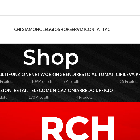
CHI SIAMO
NOLEGGIO
SHOP
SERVIZI
CONTATTACI
Shop
ULTIFUNZIONE
NETWORKING
RENDIRESTO AUTOMATICI
RILEVA P
 Prodotti
109 Prodotti
5 Prodotti
35 Prodotti
ZIONI RETAIL
TELECOMUNICAZIONI
ARREDO UFFICIO
dotti
170 Prodotti
4 Prodotti
RCH