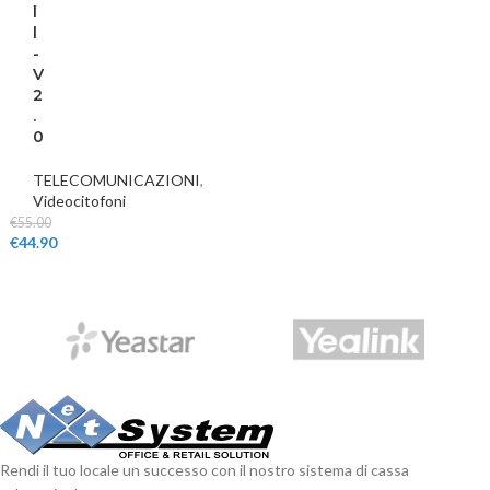
l
l
-
V
2
.
0
TELECOMUNICAZIONI
,
Videocitofoni
€
55.00
€
44.90
Rendi il tuo locale un successo con il nostro sistema di cassa