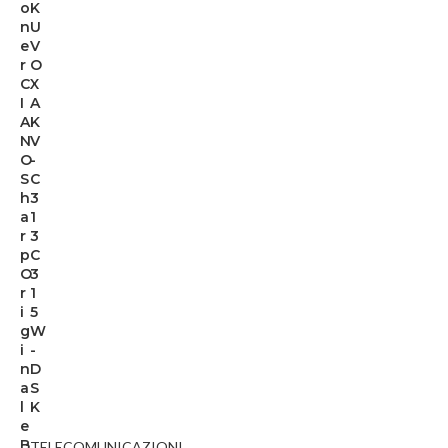
o
K
n
U
e
V
r
O
C
X
I
A
A
K
N
V
O
-
S
C
h
3
a
1
r
3
p
C
O
3
r
1
i
5
g
W
i
-
n
D
a
S
l
K
e
B
TELECOMUNICAZIONI
,