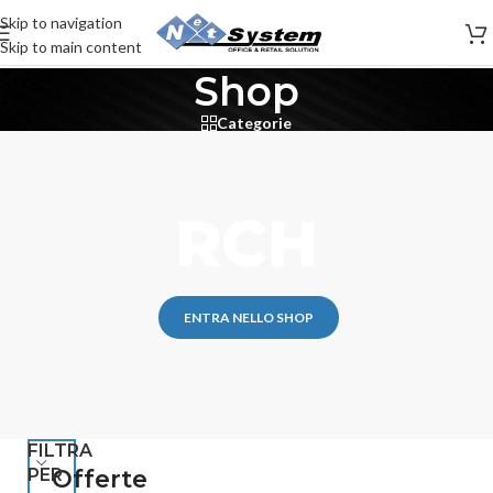
Skip to navigation
Skip to main content
Shop
Categorie
RCH
ENTRA NELLO SHOP
FILTRA
PER
Offerte
-27%
-29%