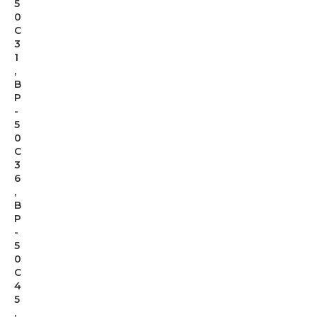
5
0
C
3
1
,
B
P
-
5
0
C
3
6
,
B
P
-
5
0
C
4
5
,