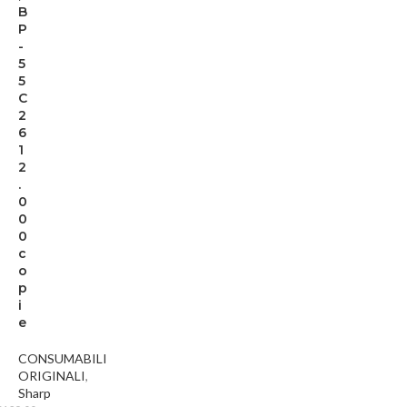
B
P
-
5
5
C
2
6
1
2
.
0
0
0
c
o
p
i
e
CONSUMABILI
ORIGINALI
,
Sharp