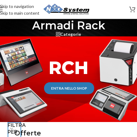
Skip to navigation
Skip to main content
Armadi Rack
Categorie
RCH
ENTRA NELLO SHOP
FILTRA
PER
Offerte
-16%
-10%