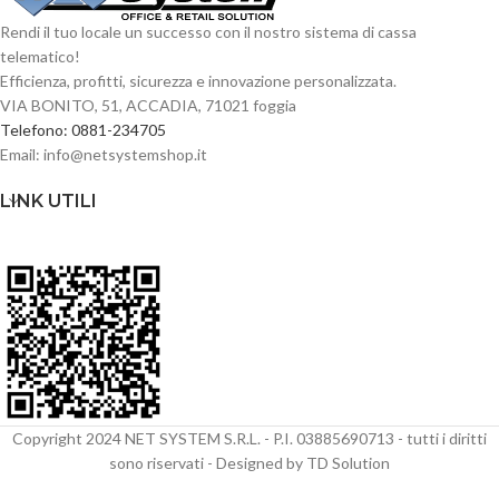
di
Rendi il tuo locale un successo con il nostro sistema di cassa
protezione
telematico!
IP67
Efficienza, profitti, sicurezza e innovazione personalizzata.
VIA BONITO, 51, ACCADIA, 71021 foggia
Telefono: 0881-234705
Email: info@netsystemshop.it
LINK UTILI
Copyright 2024 NET SYSTEM S.R.L. - P.I. 03885690713 - tutti i diritti
sono riservati - Designed by TD Solution